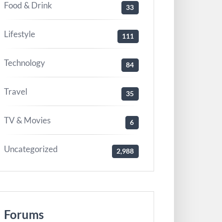
Food & Drink
33
Lifestyle
111
Technology
84
Travel
35
TV & Movies
6
Uncategorized
2,988
Forums