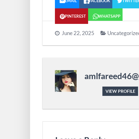
EMAIL
FACEBOOK
TWITTE
PINTEREST
WHATSAPP
June 22, 2025
Uncategorize
amlfareed46@
VIEW PROFILE