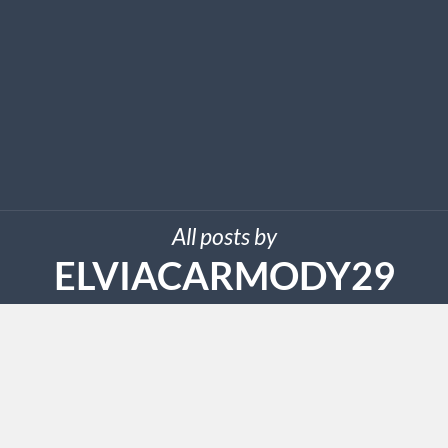
All posts by
ELVIACARMODY29
SEPTEMBER 14, 2024
Do You Really Know How To 1xbet
On Linkedin?