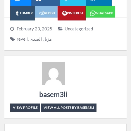
TUMBLR
REDDIT
PINTEREST
WHATSAPP
February 23, 2025
Uncategorized
مزيل الصدى
,
reveil
basem3li
VIEW PROFILE
VIEW ALL POSTS BY BASEM3LI