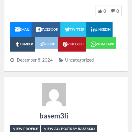
0
0
EMAIL
FACEBOOK
TWITTER
LINKEDIN
TUMBLR
REDDIT
PINTEREST
WHATSAPP
December 8, 2024
Uncategorized
basem3li
VIEW PROFILE
VIEW ALL POSTS BY BASEM3LI