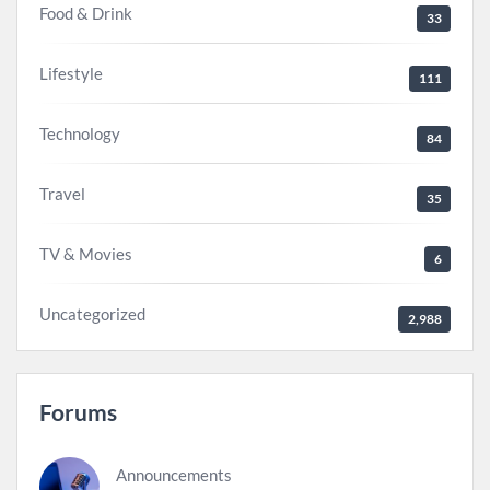
Food & Drink
33
Lifestyle
111
Technology
84
Travel
35
TV & Movies
6
Uncategorized
2,988
Forums
Announcements