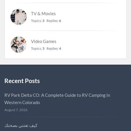
TV & Movies
Topics:
3
Replies:
6
Video Games
Topics:
3
Replies:
4
Recent Posts
RV Park Delta CO: A Complete Guide to RV Camping in
Western Colorado
August 7, 2026
كيف تعتني بصحتك