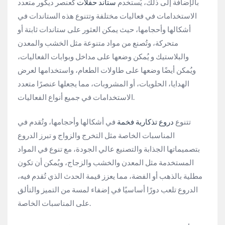
بالإضافة إلى ذلك، يُستخدم
ستاند حفلات
كعنصر ديكور متعدد
الاستخدامات في فعاليات مختلفة وتتنوع هذه الستاندات في
أشكالها وأحجامها، حيث يمكن العثور على ستاندات ثابتة أو
متحركة، وتُصنع من مواد متنوعة مثل الخشب والمعدن
والبلاستيك و يُمكن وضعها على مداخل وبوابات الفعاليات،
ويُمكن أيضًا وضعها على طاولات الطعام، واستخدامها لعرض
الهدايا، الحلويات، أو المشروبات، مما يجعلها عنصرًا متعدد
الاستخدامات في جميع أنواع الفعاليات.
تتنوع
دروع تذكارية فخمة
في أشكالها وأحجامها، وتُقدم في
المناسبات الخاصة مثل التخرج والزواج و تبرز الدروع
بتصميماتها الجذابة والتصنيع عالي الجودة، مع تنوع في المواد
المستخدمة مثل المعدن والخشب والزجاج، ويُمكن أن تكون
مطلية بالذهب أو الفضة، مما يعزز قيمة الحدث الذي تُقدم فيه،
الدروع تلعب دورًا أساسيًا في إضفاء لمسة من التميز والتألق
على المناسبات الخاصة.